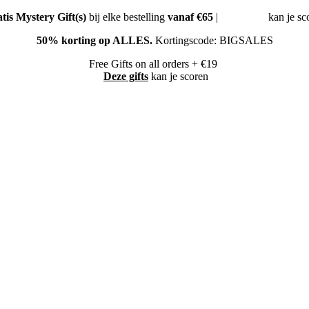
tis Mystery Gift(s)
bij elke bestelling
vanaf €65
|
Deze gifts
kan je sc
50% korting op ALLES.
Kortingscode: BIGSALES
Free Gifts on all orders + €19
Deze gifts
kan je scoren
50% korting op ALLES
Kortingscode: BIGSALES