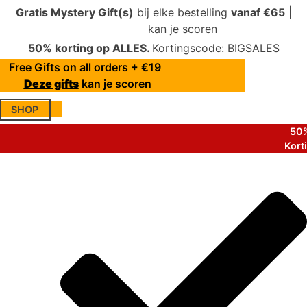
Gratis Mystery Gift(s)
bij elke bestelling
vanaf €65
|
Deze gifts
kan je scoren
50% korting op ALLES.
Kortingscode: BIGSALES
Free Gifts on all orders + €19
Deze gifts
kan je scoren
SHOP
50%
Kort