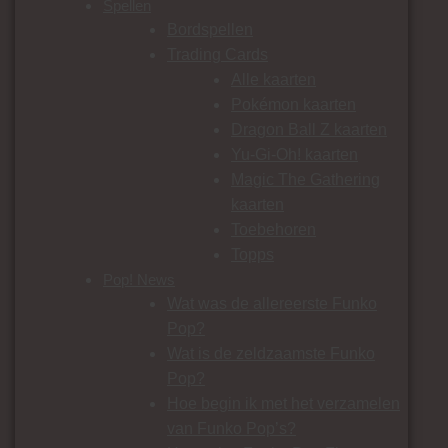
Spellen
Bordspellen
Trading Cards
Alle kaarten
Pokémon kaarten
Dragon Ball Z kaarten
Yu-Gi-Oh! kaarten
Magic The Gathering
kaarten
Toebehoren
Topps
Pop! News
Wat was de allereerste Funko
Pop?
Wat is de zeldzaamste Funko
Pop?
Hoe begin ik met het verzamelen
van Funko Pop’s?