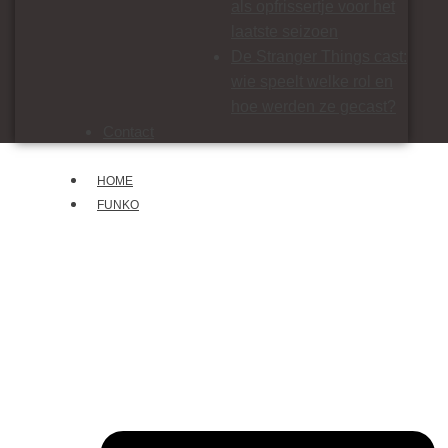
als opfrissertje voor het
laatste seizoen
De Stranger Things cast:
wie speelt welke rol en
hoe werden ze gecast?
Contact
HOME
FUNKO