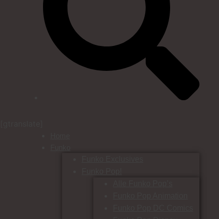
[gtranslate]
Home
Funko
Funko Exclusives
Funko Pop!
Alle Funko Pop’s
Funko Pop Animation
Funko Pop DC Comics