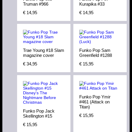
Truman #966
Kurapika #33
€
14,95
€
14,95
Trae Young #18 Slam
Funko Pop Sam
magazine cover
Greenfield #1288
€
34,95
€
15,95
Funko Pop Ymir
#461 (Attack on
Titan)
Funko Pop Jack
€
15,95
Skellington #15
€
15,95