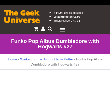
+
1400
Funko's op stock
Verzendkosten €3,99
Trustpilot score
4,7 / 5
Pop! News
Popcult blog
Funko Pop Albus Dumbledore with
Hogwarts #27
Home
/
Winkel
/
Funko Pop!
/
Harry Potter
/ Funko Pop Albus
Dumbledore with Hogwarts #27