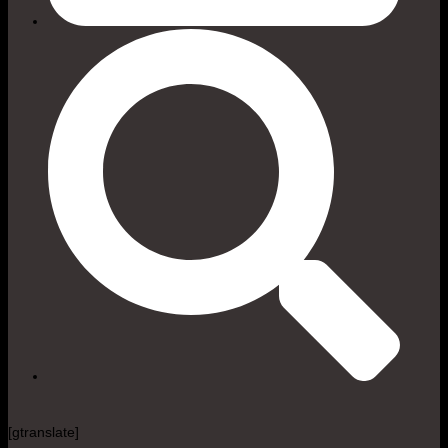
[gtranslate]