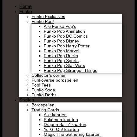
Home
Funko
Funko Exclusives
Funko Pop!
Alle Funko Pop’s
Funko Pop Animation
Funko Pop DC Comics
Funko Pop Disney
Funko Pop Harry Potter
Funko Pop Marvel
Funko Pop Rocks
Funko Pop Sports
Funko Pop Star Wars
Funko Pop Stranger Things
Collector’s corner
Funkoverse bordspellen
Pop! Tees
Funko Soda
Funko Dorbz
Spellen
Bordspellen
Trading Cards
Alle kaarten
Pokémon kaarten
Dragon Ball Z kaarten
Yu-Gi-Oh! kaarten
Magic The Gathering kaarten