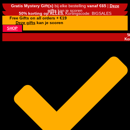
Gratis Mystery Gift(s)
bij elke bestelling
vanaf €65
|
Deze
gifts
kan je scoren
50% korting op ALLES.
Kortingscode: BIGSALES
Free Gifts on all orders + €19
Deze gifts
kan je scoren
SHOP
5
Ko