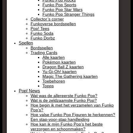
Funko Pop Sports
Funko Pop Star Wars
Funko Pop Stranger Things
Collector’s corner
Funkoverse bordspellen
Pop! Tees
Funko Soda
Funko Dorbz
Spellen
Bordspellen
Trading Cards
Alle kaarten
Pokémon kaarten
Dragon Ball Z kaarten
Yu-Gi-Oh! kaarten
Magic The Gathering kaarten
Toebehoren
Topps
Pop! News
Wat was de allereerste Funko Pop?
Wat is de zeldzaamste Funko Pop?
Hoe begin ik met het verzamelen van Funko
Pop’s?
Hoe valse Funko Pop Figuren te herkennen?
Een stap-voor-stap handleiding
Hoe kan ik mijn Funko Pop’s het beste
verzorgen en schoonmaken?