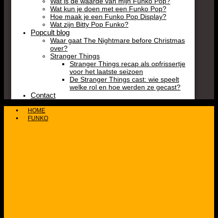
Wat is de waarde van mijn Funko Pop?
Wat kun je doen met een Funko Pop?
Hoe maak je een Funko Pop Display?
Wat zijn Bitty Pop Funko?
Popcult blog
Waar gaat The Nightmare before Christmas
over?
Stranger Things
Stranger Things recap als opfrissertje
voor het laatste seizoen
De Stranger Things cast: wie speelt
welke rol en hoe werden ze gecast?
Contact
HOME
FUNKO