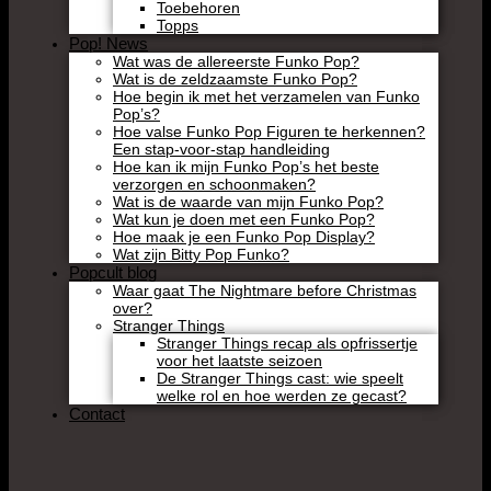
Toebehoren
Topps
Pop! News
Wat was de allereerste Funko Pop?
Wat is de zeldzaamste Funko Pop?
Hoe begin ik met het verzamelen van Funko
Pop’s?
Hoe valse Funko Pop Figuren te herkennen?
Een stap-voor-stap handleiding
Hoe kan ik mijn Funko Pop’s het beste
verzorgen en schoonmaken?
Wat is de waarde van mijn Funko Pop?
Wat kun je doen met een Funko Pop?
Hoe maak je een Funko Pop Display?
Wat zijn Bitty Pop Funko?
Popcult blog
Waar gaat The Nightmare before Christmas
over?
Stranger Things
Stranger Things recap als opfrissertje
voor het laatste seizoen
De Stranger Things cast: wie speelt
welke rol en hoe werden ze gecast?
Contact