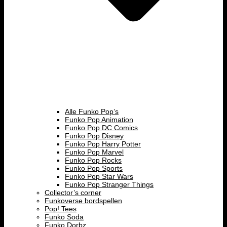
Alle Funko Pop’s
Funko Pop Animation
Funko Pop DC Comics
Funko Pop Disney
Funko Pop Harry Potter
Funko Pop Marvel
Funko Pop Rocks
Funko Pop Sports
Funko Pop Star Wars
Funko Pop Stranger Things
Collector’s corner
Funkoverse bordspellen
Pop! Tees
Funko Soda
Funko Dorbz