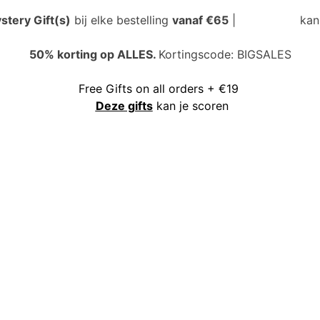
stery Gift(s)
bij elke bestelling
vanaf €65
|
Deze gifts
kan 
50% korting op ALLES.
Kortingscode: BIGSALES
Free Gifts on all orders + €19
Deze gifts
kan je scoren
50% korting op ALLES
Kortingscode: BIGSALES