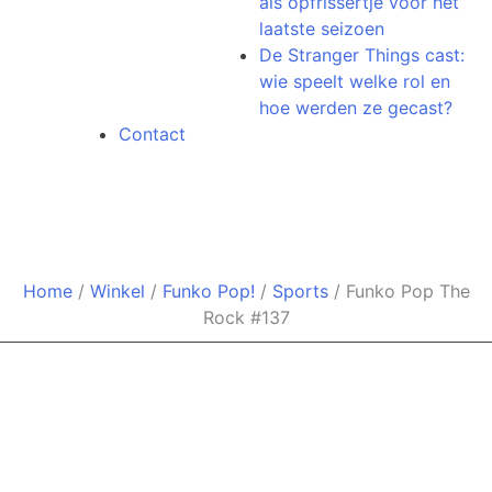
als opfrissertje voor het
laatste seizoen
De Stranger Things cast:
wie speelt welke rol en
hoe werden ze gecast?
Contact
Funko Pop The Rock #137
Home
/
Winkel
/
Funko Pop!
/
Sports
/ Funko Pop The
Rock #137