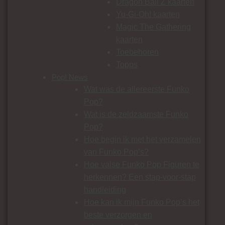
Dragon Ball Z kaarten
Yu-Gi-Oh! kaarten
Magic The Gathering
kaarten
Toebehoren
Topps
Pop! News
Wat was de allereerste Funko
Pop?
Wat is de zeldzaamste Funko
Pop?
Hoe begin ik met het verzamelen
van Funko Pop’s?
Hoe valse Funko Pop Figuren te
herkennen? Een stap-voor-stap
handleiding
Hoe kan ik mijn Funko Pop’s het
beste verzorgen en