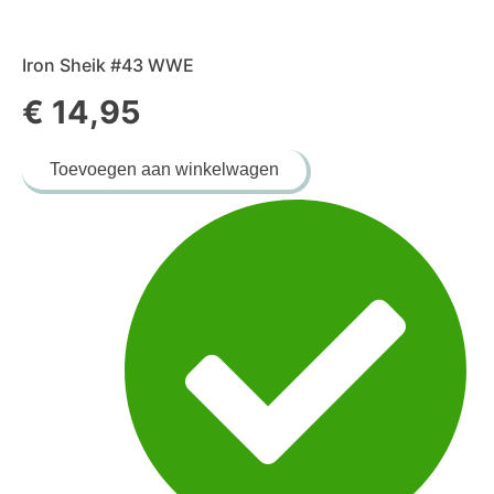
Iron Sheik #43 WWE
€
14,95
Iron
Toevoegen aan winkelwagen
Sheik
#43
WWE
aantal