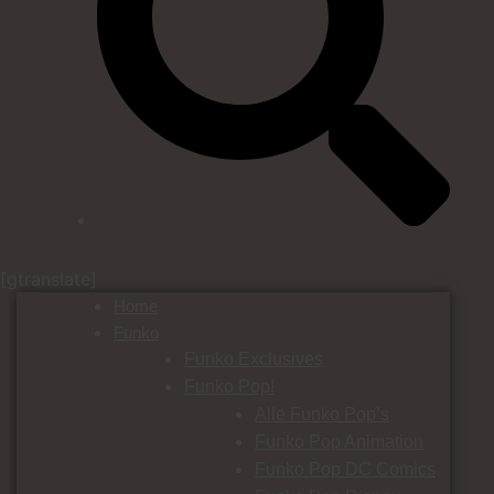
[gtranslate]
Home
Funko
Funko Exclusives
Funko Pop!
Alle Funko Pop’s
Funko Pop Animation
Funko Pop DC Comics