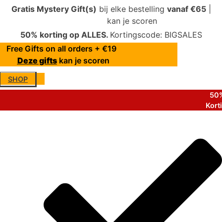
Gratis Mystery Gift(s)
bij elke bestelling
vanaf €65
|
Deze gifts
kan je scoren
50% korting op ALLES.
Kortingscode: BIGSALES
Free Gifts on all orders + €19
Deze gifts
kan je scoren
SHOP
50%
Kort