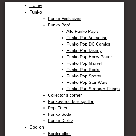
Home
Funko
Funko Exclusives
Funko Pop!
Alle Funko Pop’s
Funko Pop Animation
Funko Pop DC Comics
Funko Pop Disney
Funko Pop Harry Potter
Funko Pop Marvel
Funko Pop Rocks
Funko Pop Sports
Funko Pop Star Wars
Funko Pop Stranger Things
Collector’s corner
Funkoverse bordspellen
Pop! Tees
Funko Soda
Funko Dorbz
Spellen
Bordspellen