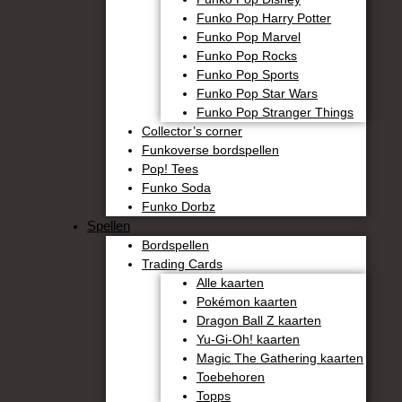
Funko Pop Harry Potter
Funko Pop Marvel
Funko Pop Rocks
Funko Pop Sports
Funko Pop Star Wars
Funko Pop Stranger Things
Collector’s corner
Funkoverse bordspellen
Pop! Tees
Funko Soda
Funko Dorbz
Spellen
Bordspellen
Trading Cards
Alle kaarten
Pokémon kaarten
Dragon Ball Z kaarten
Yu-Gi-Oh! kaarten
Magic The Gathering kaarten
Toebehoren
Topps