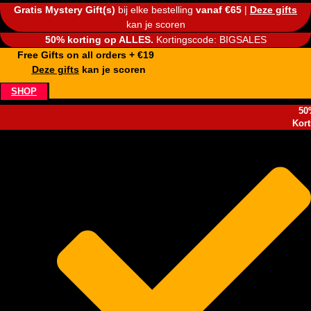
Gratis Mystery Gift(s)
bij elke bestelling
vanaf €65
|
Deze gifts
kan je scoren
50% korting op ALLES.
Kortingscode: BIGSALES
Free Gifts on all orders + €19
Deze gifts
kan je scoren
SHOP
50
Kor