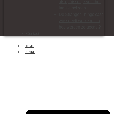
als opfrissertje voor het
laatste seizoen
De Stranger Things cast:
wie speelt welke rol en
hoe werden ze gecast?
Contact
HOME
FUNKO