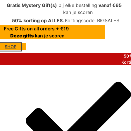
Gratis Mystery Gift(s)
bij elke bestelling
vanaf €65
|
Deze gifts
kan je scoren
50% korting op ALLES.
Kortingscode: BIGSALES
Free Gifts on all orders + €19
Deze gifts
kan je scoren
SHOP
50%
Kort