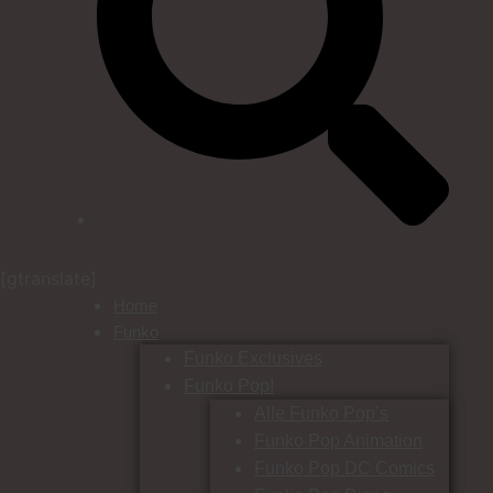
[gtranslate]
Home
Funko
Funko Exclusives
Funko Pop!
Alle Funko Pop’s
Funko Pop Animation
Funko Pop DC Comics