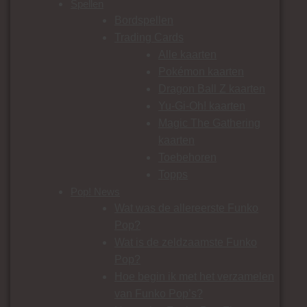
Spellen
Bordspellen
Trading Cards
Alle kaarten
Pokémon kaarten
Dragon Ball Z kaarten
Yu-Gi-Oh! kaarten
Magic The Gathering
kaarten
Toebehoren
Topps
Pop! News
Wat was de allereerste Funko
Pop?
Wat is de zeldzaamste Funko
Pop?
Hoe begin ik met het verzamelen
van Funko Pop’s?