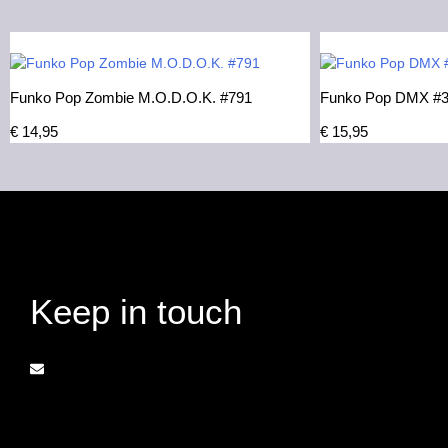
Funko Pop Zombie M.O.D.O.K. #791
Funko Pop DMX #
€
14,95
€
15,95
Keep in touch