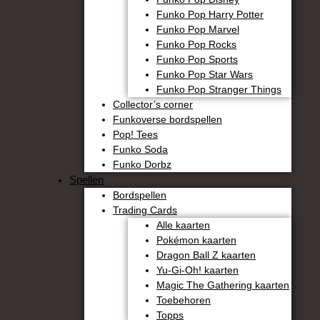
Funko Pop Harry Potter
Funko Pop Marvel
Funko Pop Rocks
Funko Pop Sports
Funko Pop Star Wars
Funko Pop Stranger Things
Collector’s corner
Funkoverse bordspellen
Pop! Tees
Funko Soda
Funko Dorbz
Spellen
Bordspellen
Trading Cards
Alle kaarten
Pokémon kaarten
Dragon Ball Z kaarten
Yu-Gi-Oh! kaarten
Magic The Gathering kaarten
Toebehoren
Topps