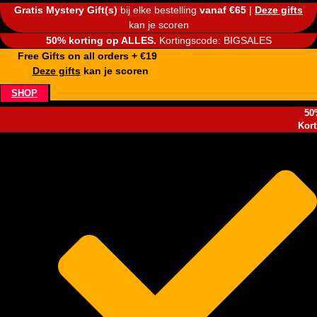
Gratis Mystery Gift(s)
bij elke bestelling
vanaf €65
|
Deze gifts
kan je scoren
50% korting op ALLES.
Kortingscode: BIGSALES
Free Gifts on all orders + €19
Deze gifts
kan je scoren
SHOP
50
Kor