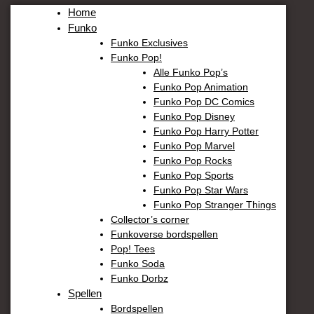
Home
Funko
Funko Exclusives
Funko Pop!
Alle Funko Pop’s
Funko Pop Animation
Funko Pop DC Comics
Funko Pop Disney
Funko Pop Harry Potter
Funko Pop Marvel
Funko Pop Rocks
Funko Pop Sports
Funko Pop Star Wars
Funko Pop Stranger Things
Collector’s corner
Funkoverse bordspellen
Pop! Tees
Funko Soda
Funko Dorbz
Spellen
Bordspellen