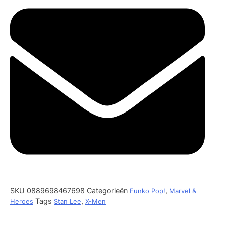
SKU
0889698467698
Categorieën
,
Funko Pop!
Marvel &
Tags
,
Heroes
Stan Lee
X-Men