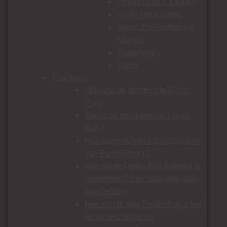
Dragon Ball Z kaarten
Yu-Gi-Oh! kaarten
Magic The Gathering
kaarten
Toebehoren
Topps
Pop! News
Wat was de allereerste Funko
Pop?
Wat is de zeldzaamste Funko
Pop?
Hoe begin ik met het verzamelen
van Funko Pop’s?
Hoe valse Funko Pop Figuren te
herkennen? Een stap-voor-stap
handleiding
Hoe kan ik mijn Funko Pop’s het
beste verzorgen en