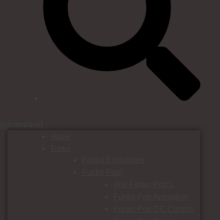
[gtranslate]
Home
Funko
Funko Exclusives
Funko Pop!
Alle Funko Pop’s
Funko Pop Animation
Funko Pop DC Comics