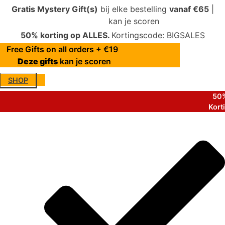
Gratis Mystery Gift(s)
bij elke bestelling
vanaf €65
|
Deze gifts
kan je scoren
50% korting op ALLES.
Kortingscode: BIGSALES
Free Gifts on all orders + €19
Deze gifts
kan je scoren
SHOP
50%
Kort