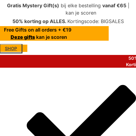
Gratis Mystery Gift(s)
bij elke bestelling
vanaf €65
|
Deze gifts
kan je scoren
50% korting op ALLES.
Kortingscode: BIGSALES
Free Gifts on all orders + €19
Deze gifts
kan je scoren
SHOP
50%
Kort