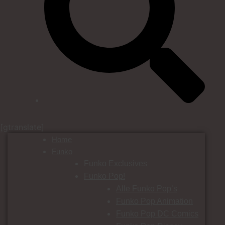
[gtranslate]
Home
Funko
Funko Exclusives
Funko Pop!
Alle Funko Pop’s
Funko Pop Animation
Funko Pop DC Comics