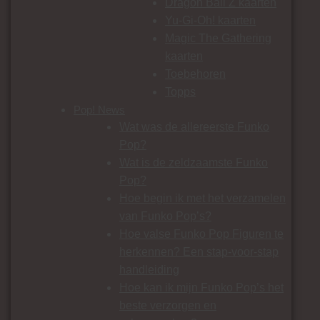
Dragon Ball Z kaarten
Yu-Gi-Oh! kaarten
Magic The Gathering
kaarten
Toebehoren
Topps
Pop! News
Wat was de allereerste Funko
Pop?
Wat is de zeldzaamste Funko
Pop?
Hoe begin ik met het verzamelen
van Funko Pop’s?
Hoe valse Funko Pop Figuren te
herkennen? Een stap-voor-stap
handleiding
Hoe kan ik mijn Funko Pop’s het
beste verzorgen en