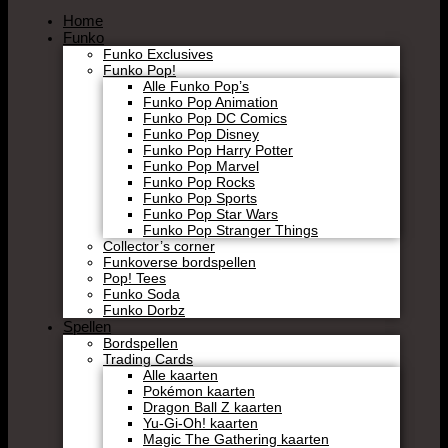
Home
Funko
Funko Exclusives
Funko Pop!
Alle Funko Pop’s
Funko Pop Animation
Funko Pop DC Comics
Funko Pop Disney
Funko Pop Harry Potter
Funko Pop Marvel
Funko Pop Rocks
Funko Pop Sports
Funko Pop Star Wars
Funko Pop Stranger Things
Collector’s corner
Funkoverse bordspellen
Pop! Tees
Funko Soda
Funko Dorbz
Spellen
Bordspellen
Trading Cards
Alle kaarten
Pokémon kaarten
Dragon Ball Z kaarten
Yu-Gi-Oh! kaarten
Magic The Gathering kaarten