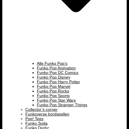
Alle Funko Pop’s
Funko Pop Animation
Funko Pop DC Comics
Funko Pop Disney
Funko Pop Harry Potter
Funko Pop Marvel
Funko Pop Rocks
Funko Pop Sports
Funko Pop Star Wars
Funko Pop Stranger Things
Collector’s corner
Funkoverse bordspellen
Pop! Tees
Funko Soda
Funko Dorbz