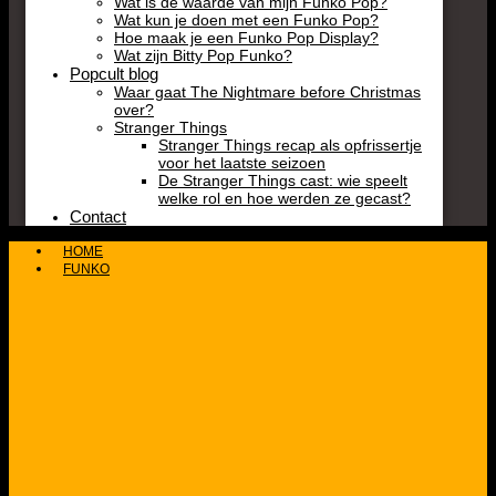
Wat is de waarde van mijn Funko Pop?
Wat kun je doen met een Funko Pop?
Hoe maak je een Funko Pop Display?
Wat zijn Bitty Pop Funko?
Popcult blog
Waar gaat The Nightmare before Christmas
over?
Stranger Things
Stranger Things recap als opfrissertje
voor het laatste seizoen
De Stranger Things cast: wie speelt
welke rol en hoe werden ze gecast?
Contact
HOME
FUNKO