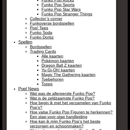
Funko Pop Sports
Funko Pop Star Wars
Funko Pop Stranger Things
Collector’s corner
Funkoverse bordspellen
Pop! Tees
Funko Soda
Funko Dorbz
Spellen
Bordspellen
Trading Cards
Alle kaarten
Pokémon kaarten
Dragon Ball Z kaarten
Yu-Gi-Oh! kaarten
Magic The Gathering kaarten
Toebehoren
Topps
Pop! News
Wat was de allereerste Funko Pop?
Wat is de zeldzaamste Funko Pop?
Hoe begin ik met het verzamelen van Funko
Pop’s?
Hoe valse Funko Pop Figuren te herkennen?
Een stap-voor-stap handleiding
Hoe kan ik mijn Funko Pop’s het beste
verzorgen en schoonmaken?