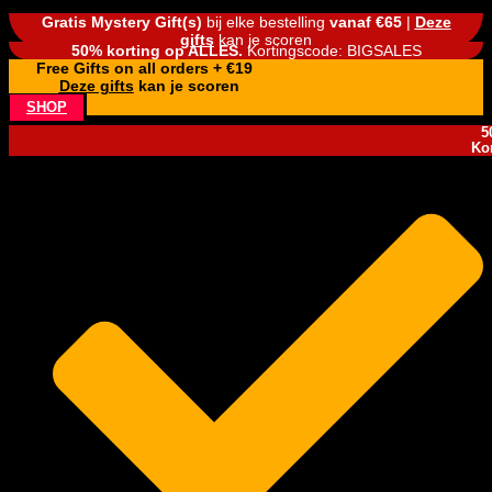
Gratis Mystery Gift(s)
bij elke bestelling
vanaf €65
|
Deze
gifts
kan je scoren
50% korting op ALLES.
Kortingscode: BIGSALES
Free Gifts on all orders + €19
Deze gifts
kan je scoren
SHOP
5
Ko