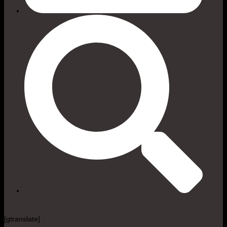
[gtranslate]