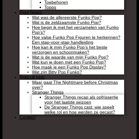
Toebehoren
Topps
Pop! News
Wat was de allereerste Funko Pop?
Wat is de zeldzaamste Funko Pop?
Hoe begin ik met het verzamelen van Funko
Pop’s?
Hoe valse Funko Pop Figuren te herkennen?
Een stap-voor-stap handleiding
Hoe kan ik mijn Funko Pop’s het beste
verzorgen en schoonmaken?
Wat is de waarde van mijn Funko Pop?
Wat kun je doen met een Funko Pop?
Hoe maak je een Funko Pop Display?
Wat zijn Bitty Pop Funko?
Popcult blog
Waar gaat The Nightmare before Christmas
over?
Stranger Things
Stranger Things recap als opfrissertje
voor het laatste seizoen
De Stranger Things cast: wie speelt
welke rol en hoe werden ze gecast?
Contact