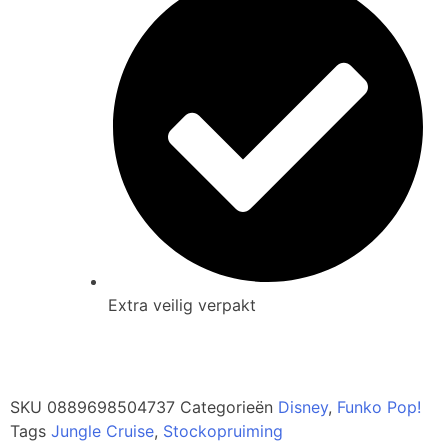
Extra veilig verpakt
SKU
0889698504737
Categorieën
Disney
,
Funko Pop!
Tags
Jungle Cruise
,
Stockopruiming