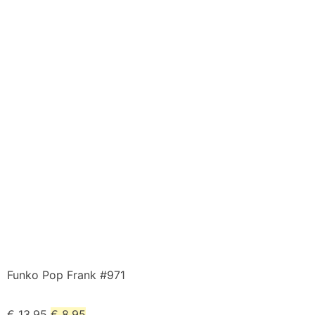
Funko Pop Frank #971
€
13,95
€
8,95