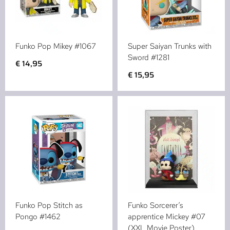
Funko Pop Mikey #1067
Super Saiyan Trunks with
Sword #1281
€
14,95
€
15,95
Funko Pop Stitch as
Funko Sorcerer’s
Pongo #1462
apprentice Mickey #07
(XXL Movie Poster)