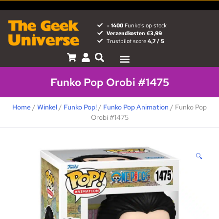
+
1400
Funko's op stock
Verzendkosten €3,99
Trustpilot score
4,7 / 5
Funko Pop Orobi #1475
Home
/
Winkel
/
Funko Pop!
/
Funko Pop Animation
/ Funko Pop
Orobi #1475
🔍