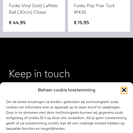
Funko Vinyl Gold LaMelo
Funko Pop Friar Tuck
Ball (30cm) Chase
#1436
€
44,95
€
15,95
Keep in touch
Beheer cookie toestemming
Om de beste ervaringen te bieden, gebruiken wij technologieën zoals
cookies om informatie over je apparaat op te slaan en/of te raadplegen.
Door in te stemmen met deze technologieën kunnen wij gegevens zoals
surfgedrag of unieke ID's op deze site verwerken. Als je geen toestemming
geeft of uw toestemming intrekt, kan dit een nadelige invloed hebben op
bepaalde functies en mogelijkheden.
Klantenservice