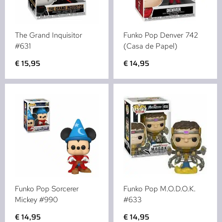
The Grand Inquisitor
Funko Pop Denver 742
#631
(Casa de Papel)
€
15,95
€
14,95
Funko Pop Sorcerer
Funko Pop M.O.D.O.K.
Mickey #990
#633
€
14,95
€
14,95