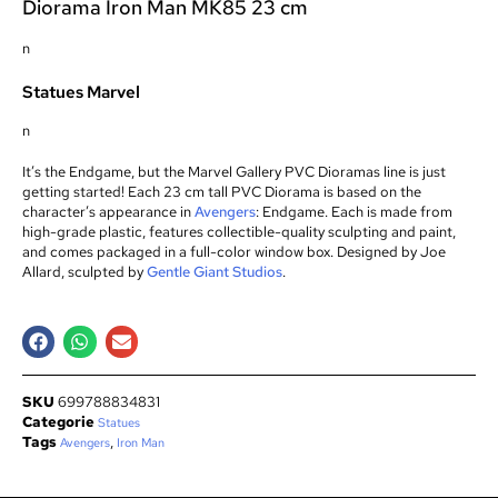
Diorama Iron Man MK85 23 cm
n
Statues Marvel
n
It’s the Endgame, but the Marvel Gallery PVC Dioramas line is just
getting started! Each 23 cm tall PVC Diorama is based on the
character’s appearance in
Avengers
: Endgame. Each is made from
high-grade plastic, features collectible-quality sculpting and paint,
and comes packaged in a full-color window box. Designed by Joe
Allard, sculpted by
Gentle Giant Studios
.
SKU
699788834831
Categorie
Statues
Tags
,
Avengers
Iron Man