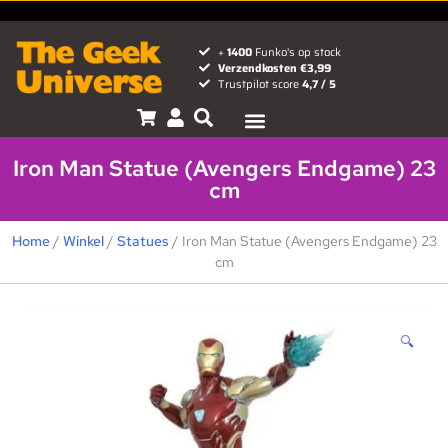
+
1400
Funko's op stock
Verzendkosten €3,99
Trustpilot score
4,7 / 5
Iron Man Statue (Avengers Endgame) 23
cm
Home
/
Winkel
/
Statues
/ Iron Man Statue (Avengers Endgame) 23
cm
🔍