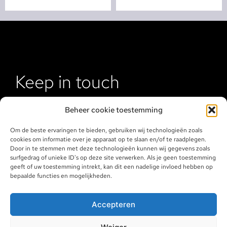
Keep in touch
Beheer cookie toestemming
Om de beste ervaringen te bieden, gebruiken wij technologieën zoals
cookies om informatie over je apparaat op te slaan en/of te raadplegen.
Door in te stemmen met deze technologieën kunnen wij gegevens zoals
surfgedrag of unieke ID's op deze site verwerken. Als je geen toestemming
geeft of uw toestemming intrekt, kan dit een nadelige invloed hebben op
bepaalde functies en mogelijkheden.
Klantenservice
Accepteren
Algemene voorwaarden
Retourneren