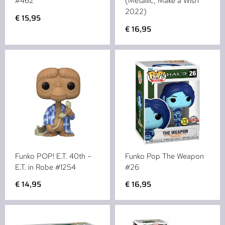
#462
(Metallic, Make a Wish
2022)
€
15,95
€
16,95
Funko POP! E.T. 40th –
Funko Pop The Weapon
E.T. in Robe #1254
#26
€
14,95
€
16,95