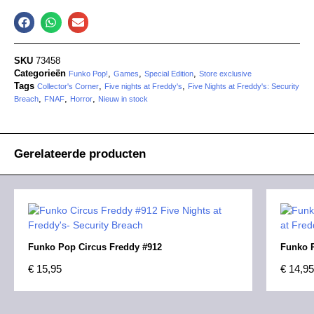
SKU
73458
Categorieën
,
,
,
Funko Pop!
Games
Special Edition
Store exclusive
Tags
,
,
Collector's Corner
Five nights at Freddy's
Five Nights at Freddy's: Security
,
,
,
Breach
FNAF
Horror
Nieuw in stock
Gerelateerde producten
Funko Pop Circus Freddy #912
Funko P
€
15,95
€
14,95