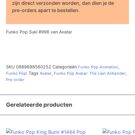
zijn direct verzonden worden, dan dien je de
pre-orders apart te bestellen.
Funko Pop Suki #996 van Avatar
SKU
0889698560252
Categorieën
,
Funko Pop Animation
Tags
,
,
Funko Pop!
Avatar
Funko Pop Avatar: The Last Airbender
Pre-order
Gerelateerde producten