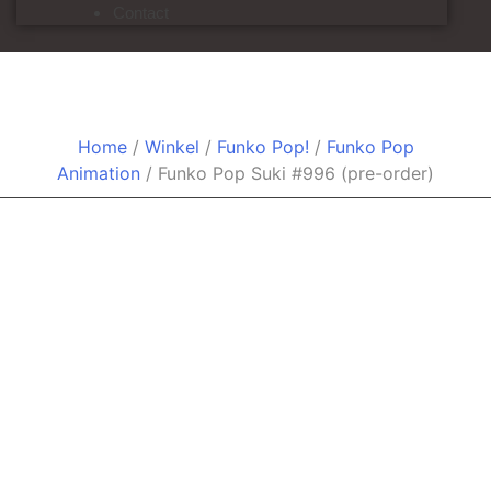
Contact
Funko Pop Suki #996 (pre-order)
Home
/
Winkel
/
Funko Pop!
/
Funko Pop
Animation
/ Funko Pop Suki #996 (pre-order)