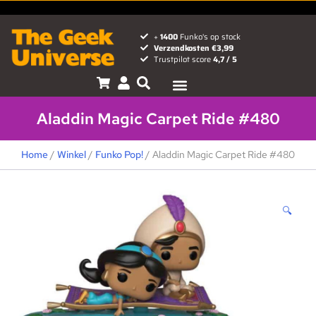
+
1400
Funko's op stock
Verzendkosten €3,99
Trustpilot score
4,7 / 5
Aladdin Magic Carpet Ride #480
Home
/
Winkel
/
Funko Pop!
/ Aladdin Magic Carpet Ride #480
🔍