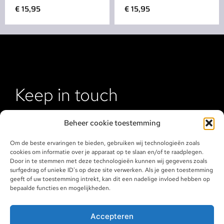
€
15,95
€
15,95
Keep in touch
Beheer cookie toestemming
Om de beste ervaringen te bieden, gebruiken wij technologieën zoals
cookies om informatie over je apparaat op te slaan en/of te raadplegen.
Door in te stemmen met deze technologieën kunnen wij gegevens zoals
surfgedrag of unieke ID's op deze site verwerken. Als je geen toestemming
geeft of uw toestemming intrekt, kan dit een nadelige invloed hebben op
bepaalde functies en mogelijkheden.
Klantenservice
Algemene voorwaarden
Accepteren